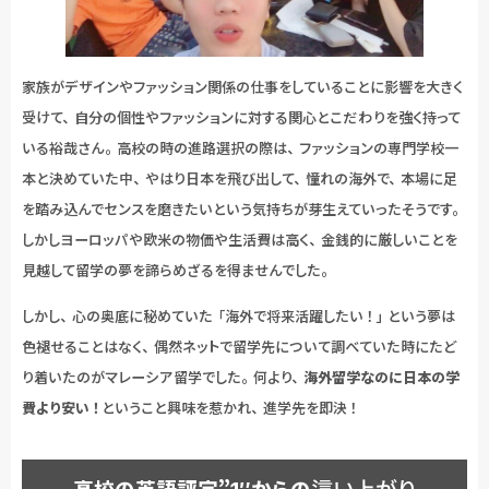
家族がデザインやファッション関係の仕事をしていることに影響を大きく
受けて、自分の個性やファッションに対する関心とこだわりを強く持って
いる裕哉さん。高校の時の進路選択の際は、ファッションの専門学校一
本と決めていた中、やはり日本を飛び出して、憧れの海外で、本場に足
を踏み込んでセンスを磨きたいという気持ちが芽生えていったそうです。
しかしヨーロッパや欧米の物価や生活費は高く、金銭的に厳しいことを
見越して留学の夢を諦らめざるを得ませんでした。
しかし、心の奥底に秘めていた「海外で将来活躍したい！」という夢は
色褪せることはなく、偶然ネットで留学先について調べていた時にたど
り着いたのがマレーシア留学でした。何より、
海外留学なのに日本の学
費より安い！
ということ興味を惹かれ、進学先を即決！
這い上がり