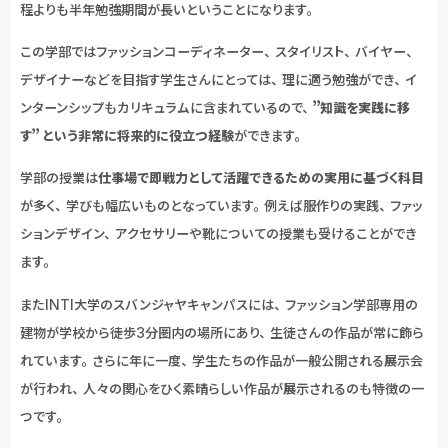
程よりも半年勉強期間が長いということになります。
この学部ではファッションコーディネーター、スタイリスト、バイヤー、
デザイナーなどを目指す学生さんにとっては、理に適う勉強ができ、イ
ンターンシップもカリキュラムに含まれているので、
”知識を実践に移
す” という非常に将来的に役立つ経験
ができます。
学部の授業は
仕事場で即戦力として活躍できるための実用に基づく科目
が多く、学びも幅広いものとなっています。例えば服作りの実践、ファッ
ションデザイン、アクセサリーや靴についての授業も受けることができ
ます。
またINTI大学のスバンジャヤキャンパスには、ファッション学部専用の
建物が学校から徒歩3分圏内の場所にあり、生徒さんの作品が常に飾ら
れています。さらに年に一度、学生たちの作品が一般公開される展示会
が行われ、人々の関心をひく素晴らしい作品が展示されるのも特徴の一
つです。