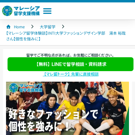
Home
大学留学
【マレーシア留学体験談】INTI大学ファッションデザイン学部 湯本 裕哉
さん【個性を強みに】
【マレーシア留学体験談】INTI大学ファッションデザ
留学でご不明な点があれば、お気軽にご相談ください。
イン学部 湯本 裕哉さん【個性を強みに】
【無料】LINEで留学相談・資料請求
更新：
2024/01/10
大学留学
,
インティ大学
,
留学体験談
【マレ留トーク】先輩に直接相談